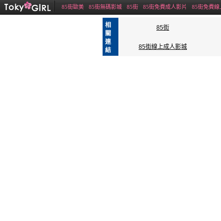
85街歐美
85街無碼影城
85街
85街免費成人影片
85街免費
相
85街
關
連
85街線上成人影城
結