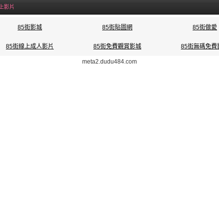
線上影片
85街影城
85街貼圖網
85街做愛
85街線上成人影片
85街免費觀賞影城
85街無碼免費
meta2.dudu484.com