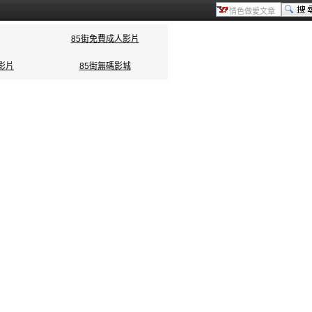
85街免費成人影片
影片
85街無碼影城